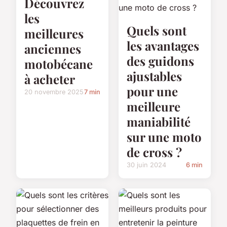
Découvrez
les
Quels sont
meilleures
les avantages
anciennes
des guidons
motobécane
ajustables
à acheter
pour une
20 novembre 2025
7 min
meilleure
maniabilité
sur une moto
de cross ?
30 juin 2024
6 min