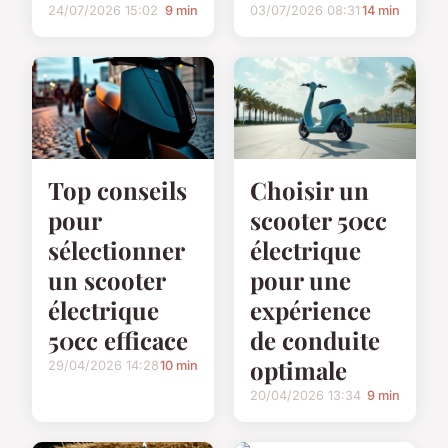
24/07/2026 15:02
9 min
03/07/2026 08:31
14 min
Top conseils
Choisir un
pour
scooter 50cc
sélectionner
électrique
un scooter
pour une
électrique
expérience
50cc efficace
de conduite
optimale
29/04/2026 14:28
10 min
20/04/2026 13:34
9 min