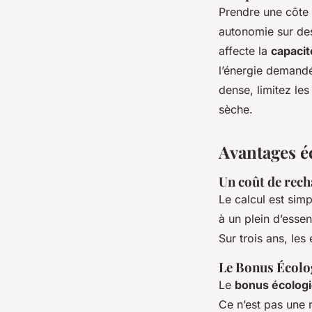
Prendre une côte 
autonomie sur de
affecte la
capacit
l’énergie demandé
dense, limitez le
sèche.
Avantages é
Un coût de rech
Le calcul est sim
à un plein d’esse
Sur trois ans, les
Le Bonus Écolog
Le
bonus écolog
Ce n’est pas une 