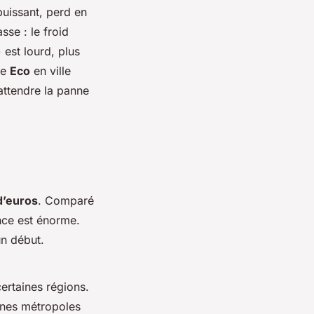
puissant, perd en
se : le froid
 est lourd, plus
de
Eco
en ville
attendre la panne
d’euros
. Comparé
ence est énorme.
un début.
certaines régions.
aines métropoles