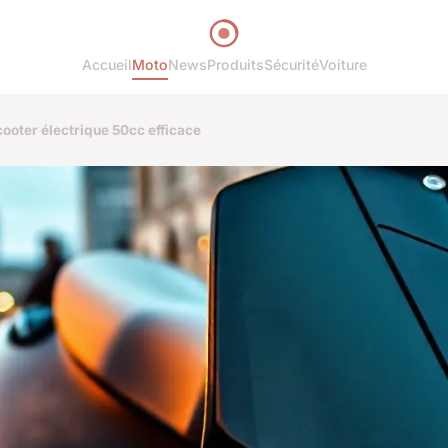
Accueil
Moto
News
Produits
Sécurité
Voiture
cooter électrique 50cc efficace