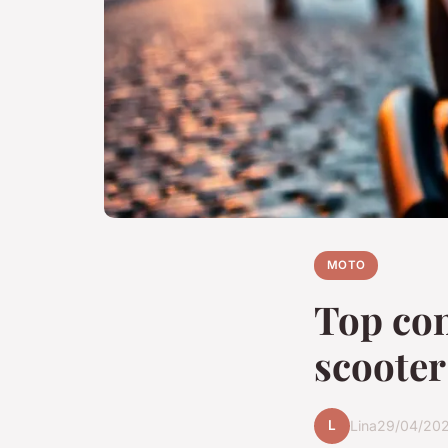
MOTO
Top con
scooter
L
Lina
29/04/202