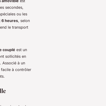
on amovible
est
ques secondes,
spéciales ou les
t 6 heures
, selon
rend le transport
e couplé
est un
t sollicités en
e. Associé à un
 facile à contrôler
ts.
lle