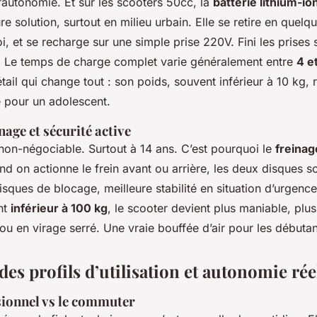
 l’autonomie. Et sur les scooters 50cc, la
batterie lithium-i
re solution, surtout en milieu urbain. Elle se retire en quel
, et se recharge sur une simple prise 220V. Fini les prises 
. Le temps de charge complet varie généralement entre
4 e
tail qui change tout : son poids, souvent inférieur à 10 kg, 
 pour un adolescent.
nage et sécurité active
t non-négociable. Surtout à 14 ans. C’est pourquoi le
freinag
d on actionne le frein avant ou arrière, les deux disques son
isques de blocage, meilleure stabilité en situation d’urgenc
nt
inférieur à 100 kg
, le scooter devient plus maniable, plus
ou en virage serré. Une vraie bouffée d’air pour les débutan
es profils d’utilisation et autonomie rée
sionnel vs le commuter