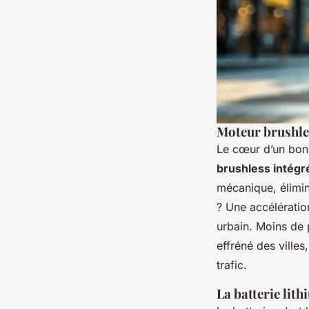
Moteur brushles
Le cœur d’un bon 
brushless intégré
mécanique, élimine
? Une accélération
urbain. Moins de 
effréné des villes,
trafic.
La batterie lith