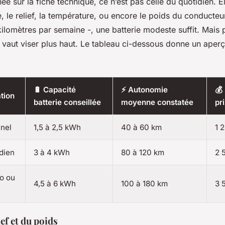
ée sur la fiche technique, ce n’est pas celle du quotidien. El
 le relief, la température, ou encore le poids du conducteu
ilomètres par semaine -, une batterie modeste suffit. Mais p
 vaut viser plus haut. Le tableau ci-dessous donne un aperçu
🔋 Capacité
⚡ Autonomie
💰
ation
batterie conseillée
moyenne constatée
pri
nel
1,5 à 2,5 kWh
40 à 60 km
1 
dien
3 à 4 kWh
80 à 120 km
2 
uo ou
4,5 à 6 kWh
100 à 180 km
3 
ef et du poids