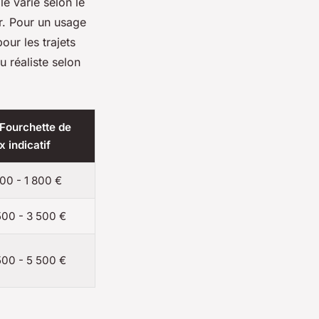
le varie selon le
r. Pour un usage
our les trajets
 réaliste selon
 Fourchette de
x indicatif
200 - 1 800 €
500 - 3 500 €
500 - 5 500 €