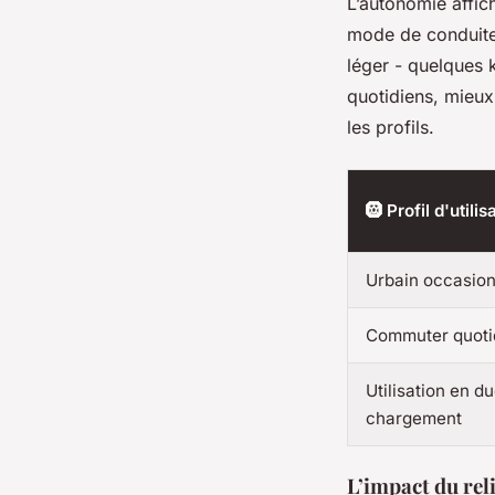
L’autonomie affich
mode de conduite,
léger - quelques k
quotidiens, mieux
les profils.
🛞 Profil d'utilis
Urbain occasion
Commuter quoti
Utilisation en d
chargement
L’impact du reli