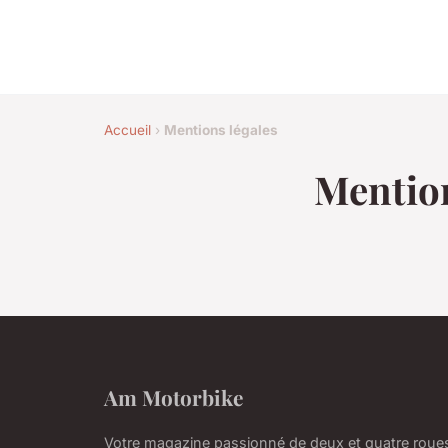
Accueil
›
Mentions légales
Mention
Am Motorbike
Votre magazine passionné de deux et quatre roue