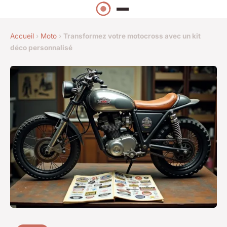
Accueil
›
Moto
›
Transformez votre motocross avec un kit
déco personnalisé