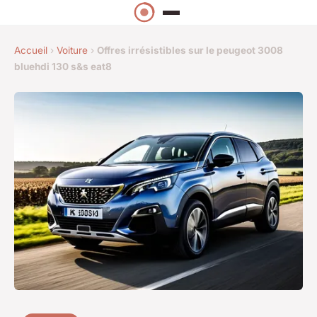
Accueil
›
Voiture
›
Offres irrésistibles sur le peugeot 3008
bluehdi 130 s&s eat8