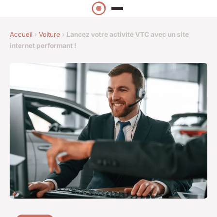
Accueil
›
Voiture
›
Lancez votre activité VTC avec un site
internet performant !