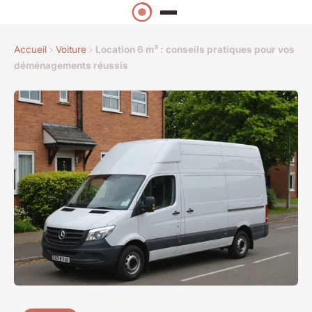
Accueil
›
Voiture
›
Location 6 m³ : conseils pratiques pour vos
déménagements réussis