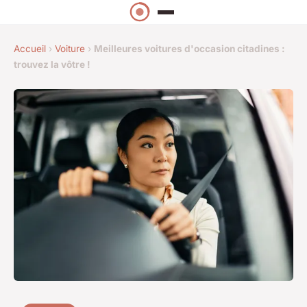
Accueil
›
Voiture
›
Meilleures voitures d'occasion citadines :
trouvez la vôtre !